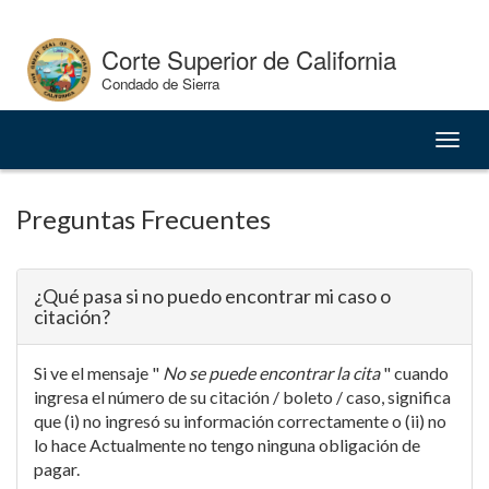
Skip
to
Corte Superior de California
Content
Condado de Sierra
Naveg
de
palan
Preguntas Frecuentes
¿Qué pasa si no puedo encontrar mi caso o
citación?
Si ve el mensaje "
No se puede encontrar la cita
" cuando
ingresa el número de su citación / boleto / caso, significa
que (i) no ingresó su información correctamente o (ii) no
lo hace Actualmente no tengo ninguna obligación de
pagar.